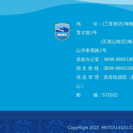
地 址：(三亚校区)海
育才路1号
(五指山校区)海南
山市泰翡路1号
党政办公室：0898-88651
招 生 热 线：0898-886518
信 息 管 理：宣传统战部
心）
邮 编：572022
CopyRight 2022. HNTOU.EDU