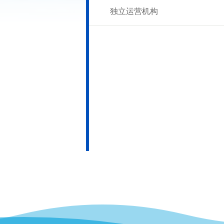
独立运营机构