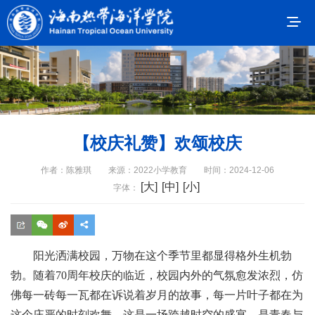
【校庆礼赞】欢颂校庆
作者：陈雅琪
来源：2022小学教育
时间：2024-12-06
[大]
[中]
[小]
字体：
阳光洒满校园，万物在这个季节里都显得格外生机勃
勃。随着70周年校庆的临近，校园内外的气氛愈发浓烈，仿
佛每一砖每一瓦都在诉说着岁月的故事，每一片叶子都在为
这个庄严的时刻欢舞。这是一场跨越时空的盛宴，是青春与