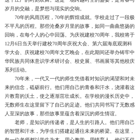
岁月的交融，是梦想与现实的交响。
70年的风雨历程，70年的辉煌成就。学校走过了一段极
不平凡的历程。那些沧桑岁月里的故事，如同一曲曲悠扬的
回响，在每个人的心中回荡。为庆祝建校70周年，我校将于
12月6日当天举行建校70周年庆祝大会、第六届海底观测科
学大会、庆祝建校70周年文艺晚会，在此期间还举办铸牢中
华民族共同体意识学术研讨会、校史展、书画展等其他校庆
系列活动。
70年来
，
一代又一代的师生凭借着对知识的渴望和对未
来的信念，砥砺前行。他们用自己的青春和汗水，浇灌着这
片教育的沃土，使之逐渐茁壮成长。在学校的漫长历史中，
无数师生在这里留下了自己的足迹。他们共同书写了无数感
人至深的故事，那些故事里蕴含着深沉的师生情谊。
老师，是知识的传递者，是人生的引路人。他们用自己
的智慧和汗水，为学生们搭建起通往未来的桥梁。在这里，
每一位老师都以学生为本，用心教学，用情育人。他们不仅