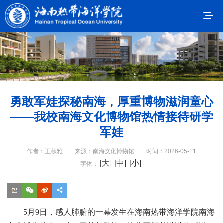
勇敢军娃探秘南海，厚重博物滋润童心
——我校南海文化博物馆热情接待研学
军娃
作者：王秋雅
来源：南海文化博物馆
时间：2026-05-11
[大]
[中]
[小]
字体：
5月9日，感人肺腑的一幕发生在海南热带海洋学院
南海