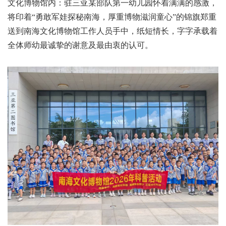
文化博物馆
内：驻三亚某部队第一
幼儿园怀着满满的感激，
将印着“勇敢军娃探秘南海，厚重博物滋润童心”的锦旗郑重
送到南海文化博物馆工作人员手中，纸短情长，字字承载着
全体师幼最诚挚的谢意
及最由衷的认可
。