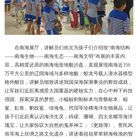
在南海展厅，讲解员们依次为孩子们介绍按“南海结构
——南海生物——南海生态——南海文明”布展的丰富内
容，高精度还原的南海地形地貌沙盘，直观展现南海近350
万平方公里的辽阔海域与多样地貌；蛟龙号载人潜水器模型
格外醒目，讲解员细致讲述我国深海探测事业的辉煌成就，
让军娃们近距离感受大国重器的硬核实力，在心中种下科技
强国、探索深蓝的梦想。小鳁鲸剥制标本与骨骼标本、鲸
鲨、魟鱼、豹纹鲨、绿海龟、玳瑁等珍稀海洋生物展品，让
孩子们近距离认识海洋生灵；砗磲、珊瑚、四大名螺等海洋
瑰宝，让大家惊叹大自然的鬼斧神工；《更路簿》、疍民风
俗等海上丝绸之路文化遗存，讲述着祖祖辈辈耕海牧渔的智