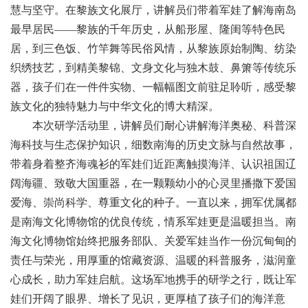
慧与坚守。在黎族文化展厅，讲解员们带着军娃了解海南岛
最早居民——黎族的千年历史，从船形屋、隆闺等特色民
居，到三色饭、竹竿舞等民俗风情，从黎族原始制陶、纺染
织绣技艺，到精美黎锦、文身文化与独木鼓、鼻箫等传统乐
器，孩子们在一件件实物、一幅幅图文前驻足聆听，感受黎
族文化的独特魅力与中华文化的博大精深。
本次研学活动里，讲解员们耐心讲解海洋奥秘、科普深
海科技与生态保护知识，细数南海的历史文脉与自然故事，
带着身着整齐海魂衫的军娃们近距离触摸海洋、认识祖国辽
阔海疆、致敬大国重器，在一颗颗幼小的心灵里播撒下爱国
爱海、崇尚科学、尊重文化的种子。
一直以来，
拥军优属
都
是南海文化博物馆的
优良传统，情系军娃更是温暖担当。南
海文化博物馆始终把服务部队、关爱军娃当作一份沉甸甸的
责任与荣光，用厚重的馆藏资源、温暖的科普服务，滋润童
心成长，助力军娃启航。这场
军地
携手的研学之行，既让军
娃们开阔了眼界、增长了见识，更厚植了孩子们的海洋意