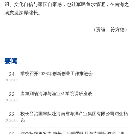
识、文化自信与家国自豪感，也让军民鱼水情谊，在南海之
滨愈发深厚绵长。
（
责编：符方德
）
要闻
24
学校召开2026年创新创业工作推进会
2026/06
23
唐旭到省海洋与渔业科学院调研座谈
2026/06
22
校长吕治国率队赴海南省海洋产业集团有限公司访企拓
岗
2026/06
访企拓岗再发力 校长吕治国带队赴海南国际资源（集