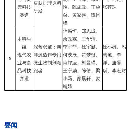
皮肤护理原料
康科技
怡、陈施政、王朵
张莲珠
研发
赛道
朵、黄家喜、谭肖
峰
信懿恒、郑志成、
本科生
余政霖、王华清、
组
深蓝双擎：海
李宇菲、徐宇涵、
徐小雄、冯
现代农
洋源热作专用
何映辰、符梦银、
慧敏、李
6
业与食
微生物制剂领
肖邝凌、刘曼瑾、
洋、唐雯
品科技
跑者
王宁励、陈倩、梁
琪、李宏财
赛道
小霜、颜晨轩、麦
靖婧
要闻