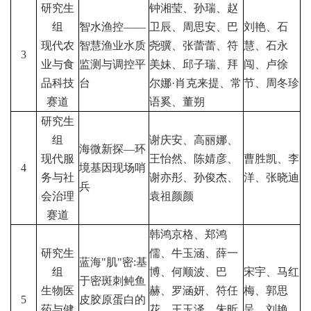
研究生
钟湘莹、孙瑞、赵
组
智水渔控
——
卫辰、周思安、巴
刘艳、石
现代农
智慧渔业水质
尧骥、张蕾蕾、符
慧、石永
3
业与食
监测与调控平
美妹、邱子瑞、拜
闯、卢徐
品科技
台
尔娜
·
肖克来提、常
节、周冬珍
赛道
语奚、董朔
研究生
组
谢庆安、高丽娜、
海微新探
—
环
现代服
王怡然、陈婧彦、
曹胜凯、李
4
境基因现场哨
务与社
谢亦彤、孙俊杰、
洋、张晓迪
兵
会治理
袁祖颜颜
赛道
韩鸿京格、郑鸿
研究生
儒、牛玉涵、薛一
蓝海
"
肌
"
密
:
基
组
博、何顺波、巴
宋宇、马红
于密斑刺鲀鱼
生物医
赫、罗涵妍、符任
梅、郭思
5
皮胶原蛋白的
药与健
花、王玉泽、朱昕
呈、刘艳、