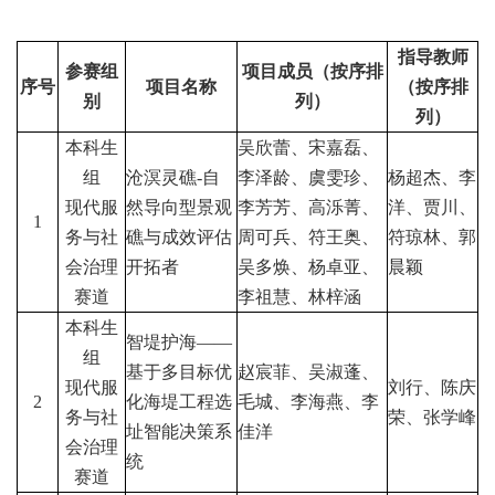
指导教师
参赛组
项目成员（按序排
序号
项目名称
（按序排
别
列）
列）
本科生
吴欣蕾、宋嘉磊、
组
沧溟灵礁
-
自
李泽龄、虞雯珍、
杨超杰、李
现代服
然导向型景观
李芳芳、高泺菁、
洋、贾川、
1
务与社
礁与成效评估
周可兵、符王奥、
符琼林、郭
会治理
开拓者
吴多焕、杨卓亚、
晨颖
赛道
李祖慧、林梓涵
本科生
智堤护海
——
组
基于多目标优
赵宸菲、吴淑蓬、
现代服
刘行、陈庆
2
化海堤工程选
毛城、李海燕、李
务与社
荣、张学峰
址智能决策系
佳洋
会治理
统
赛道