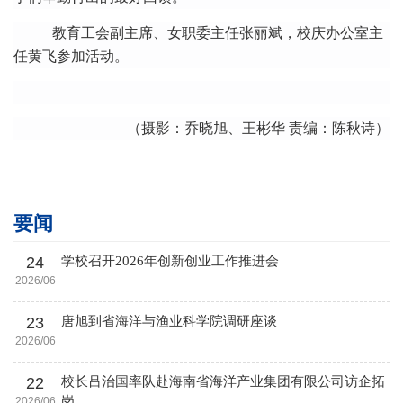
教育
工会副主席、女职委主任张丽斌，校庆
办公室
主
任黄飞
参加
活动
。
（
摄影
：
乔晓旭
、
王彬
华
责编：
陈秋诗
）
要闻
24
学校召开2026年创新创业工作推进会
2026/06
23
唐旭到省海洋与渔业科学院调研座谈
2026/06
22
校长吕治国率队赴海南省海洋产业集团有限公司访企拓
岗
2026/06