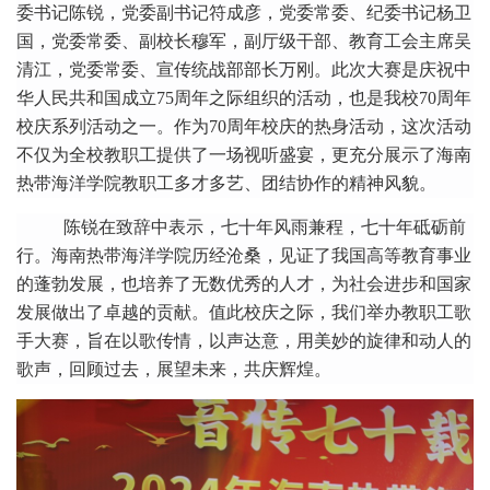
委书记陈锐
，
党委
副书记符成彦
，
党委常委
、
纪委书记杨卫
国
，
党委常委
、
副校长穆军
，
副厅级干部、教育工会主席吴
清江
，
党委
常委、
宣传
统战部
部长
万刚
。
此次大赛
是庆祝
中
华人民
共和国
成立
75周年之际
组织
的
活动，也是我校
70周年
校庆系列
活动
之一
。
作为
70周年校庆的热身活动，这次活动
不仅为全校教职工提供了一场视听盛宴，更充分展示了海南
热带海洋学院教职工多才多艺、团结协作的精神风貌。
陈锐
在
致辞
中表示
，
七十年风雨兼程，七十年砥砺
前
行。海南热带海洋学院历经沧桑，见证了我国高等教育事业
的蓬勃发展，也培养了无数优秀的人才，为社会进步和国家
发展做出了卓越的贡献。值此校庆之际，我们举办教职工歌
手大赛，旨在以歌传情，以声达意，用美妙的旋律和动人的
歌声，回顾过去，展望未来，共庆辉煌。