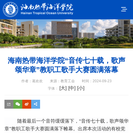
海南热带海洋学院“音传七十载，歌声
颂华章”教职工歌手大赛圆满落幕
作者：葛欢欢
来源：教育工会
时间：2024-09-23
[大]
[中]
[小]
字体：
随着最后一个音符
缓缓落下，
“音传七十载，歌声颂华
章”教职工歌手大赛圆满落下帷幕。
出席本次活动的有校党