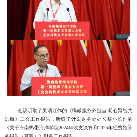
会议
听取
了
吴清江
作的
《竭诚服务齐担当 凝心聚智共
远航》工会工作报告，
听取了
计划
财务处
处长
黎小长
作
的
《
关于
海南
热带
海洋
学院
2024
年
收支
决算
和
2025
年
经费
预算
的
报告
（
草案
）
》
财务
工作
报告
。