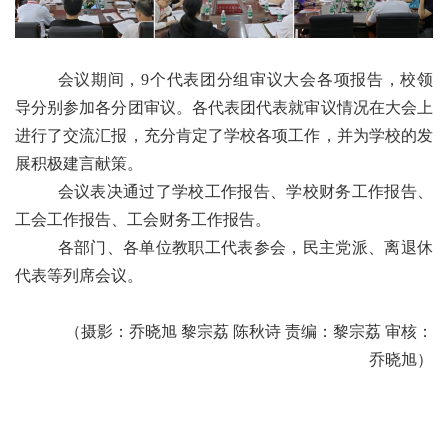
会议期间
，
9
个代表团
分组
审议
大会各项报告
，校领
导分别参加各分团
审议
。
各代表团代表就
审议
情况在大会上
进行了交流汇报，
充分肯定
了
学校
各项
工作
，并
为
学校
的
发
展
积极
建言献策。
会议
表决
通过了学校工作报告、学校财务工作报告、
工会工作报告、工会财务工作报告。
各部门
、
各单位
教职工代表
参会
，
民主党派、
离退休
代表
等
列席
会议
。
（摄影：乔晓旭 黎宗荔 陈秋诗
责编：
黎宗荔
审核：
乔晓旭
）