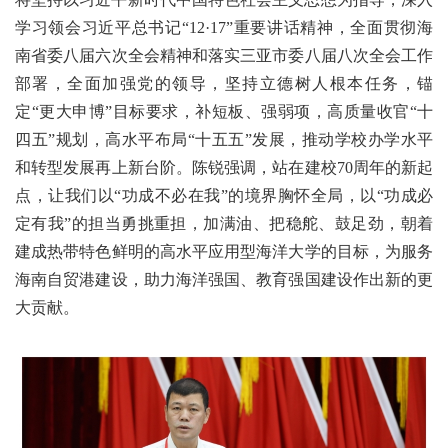
学习
领会
习近平
总书记
“
12
·
17
”
重要
讲话
精神，
全面
贯彻
海
南
省委
八届
六次
全会
精神和
落实
三亚
市委
八届
八次
全会
工作
部署
，全面
加强
党
的
领导
，
坚持
立德树人
根本任务
，
锚
定
“
更大
申
博
”
目标
要求，
补
短板、
强
弱项
，
高质量
收官
“
十
四五
”
规划，
高水平
布局“
十五五
”
发展
，
推动
学校
办学
水平
和
转型
发展
再上
新台阶。
陈锐
强调，
站在
建校
7
0
周年的
新起
点，
让
我们
以
“
功成不必在我
”
的
境界
胸怀
全局，
以
“
功成必
定有我
”
的
担当
勇挑
重担，
加满油
、
把稳舵
、
鼓足劲，
朝着
建成
热带
特色
鲜明
的
高水平
应用型
海洋
大学
的
目标，为
服务
海南
自贸港
建设，
助力
海洋
强国
、
教育
强国
建设
作出
新的
更
大
贡献。