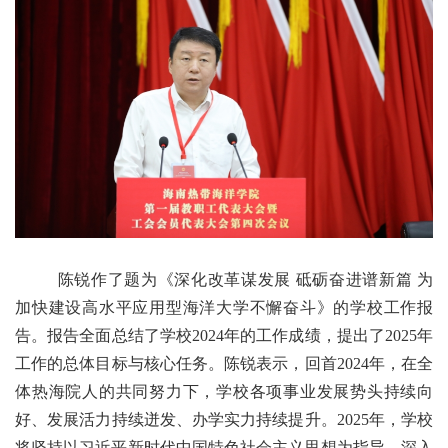
陈锐
作
了
题为
《深化改革谋发展 砥砺奋进谱新篇 为
加快建设高水平应用型海洋大学不懈奋斗》
的
学校工作报
告
。
报告
全面
总结了学校
2
024
年
的
工作
成绩
，
提出
了2025年
工作的总体目标与核心任务。
陈锐
表示
，
回首2024年
，
在全
体热海院人的共同努力下，学校各项事
业发展势头持续向
好、发展活力持续迸发、办学实力持续提升
。
2025年
，
学校
将
坚持以习近平新时代中国特色社会主义思想为指导，
深入