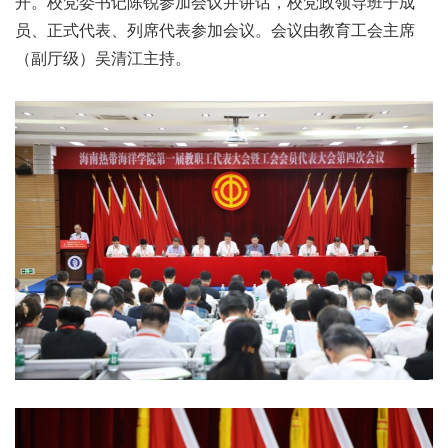
开。
校
党委
书记
陈锐
参加
会议
并
讲话，
校党政领导班子成
员
、
正式代表、列席代表参加
会议
。
会议
由教育工会主席
（副厅级）吴清江主持。