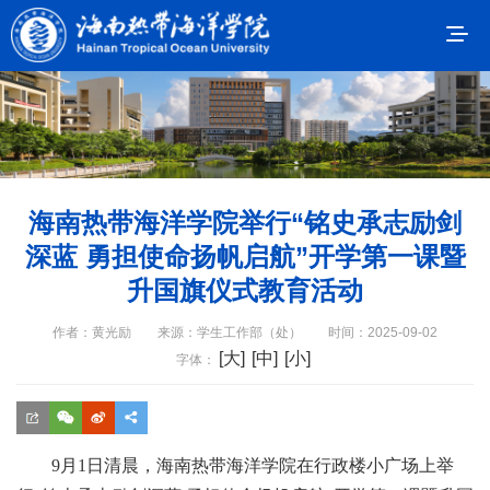
海南热带海洋学院举行“铭史承志励剑
深蓝 勇担使命扬帆启航”开学第一课暨
升国旗仪式教育活动
作者：黄光励
来源：学生工作部（处）
时间：2025-09-02
[大]
[中]
[小]
字体：
9月1日清晨，海南热带海洋学院在行政楼小广场上举