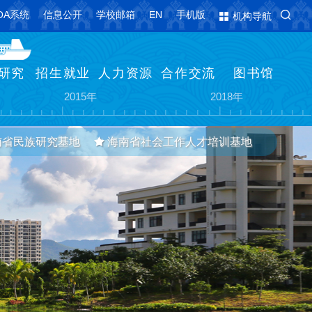
OA系统
信息公开
学校邮箱
EN
手机版
机构导航
研究
招生就业
人力资源
合作交流
图书馆
亚
更名为海南热带海洋学院
海南省海洋与渔业科学院整建制转隶
2015年
2018年
南省民族研究基地
海南省社会工作人才培训基地