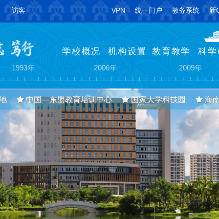
访客
VPN
统一门户
教务系统
新
学校概况
机构设置
教育教学
科学
建琼州大学（专科）
更名为琼州学院（本科）
主校区搬迁至三
1993年
2006年
2009年
地
中国—东盟教育培训中心
国家大学科技园
海