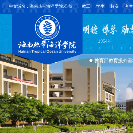
中文域名：海南热带海洋学院.公益
教工
学生
校友
考生
创建学校
组
1954年
教育部教育援外基