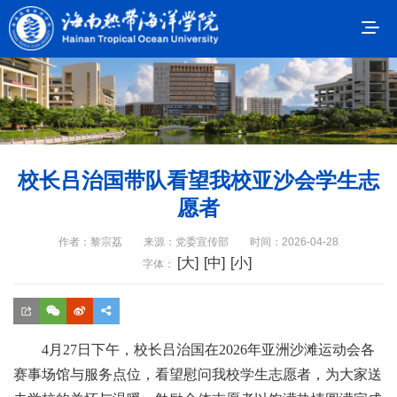
校长吕治国带队看望我校亚沙会学生志
愿者
作者：黎宗荔
来源：党委宣传部
时间：2026-04-28
[大]
[中]
[小]
字体：
4月27日下午，校长吕治国
在
2026年亚洲沙滩运动会各
赛事场馆与服务点位，看望慰问我校学生志愿者，为大家送