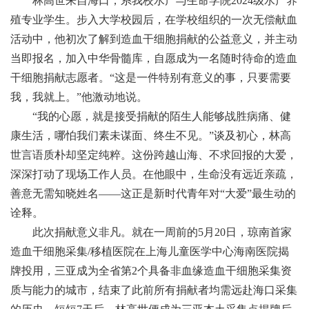
林高世来自海口，
系
我校
水产与生命学院
20
24
级
水产养
殖
专业
学生。步入大学校园后，在学校组织的一次无偿献血
活动中，他
初次
了解到造血干细胞捐献的公益意义
，
并
主动
当即报名，加入中华骨髓库，自愿成为一名随时待命的造血
干细胞捐献志愿者。“这是一件特别有意义的事，只要需要
我，我就上。”
他激动地说。
“我的心愿，就是接受捐献的陌生人能够战胜病痛、健
康生活，哪怕我们素未谋面、终生不见。”谈及初心，
林高
世
言语质朴却坚定纯粹。这份跨越山海、不求回报的大爱，
深深打动了现场工作人员。在他眼中，生命没有远近亲疏，
善意无需知晓姓名——这正是新时代青年对“大爱”最生动的
诠释。
此次捐献意义非凡。就在一周前的5月20日，琼南首家
造血干细胞采集/移植医院在上海儿童医学中心海南医院揭
牌投用，三亚成为全省第2个具备非血缘造血干细胞采集资
质与能力的城市，结束了此前所有捐献者均需远赴海口采集