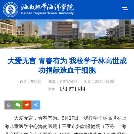
大爱无言 青春有为 我校学子林高世成
功捐献造血干细胞
作者：黎宗荔
来源：党委宣传部
时间：2026-05-28
[大]
[中]
[小]
字体：
大爱无言，青春有为。5月27日，我校
学子
林高世
在
上
海儿童医学中心海南医院丨三亚市妇幼保健院（下称“上海