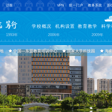
访客
VPN
统一门户
教务系统
新
学校概况
机构设置
教育教学
科学
建琼州大学（专科）
更名为琼州学院（本科）
主校区搬迁至三
1993年
2006年
2009年
地
中国—东盟教育培训中心
国家大学科技园
海