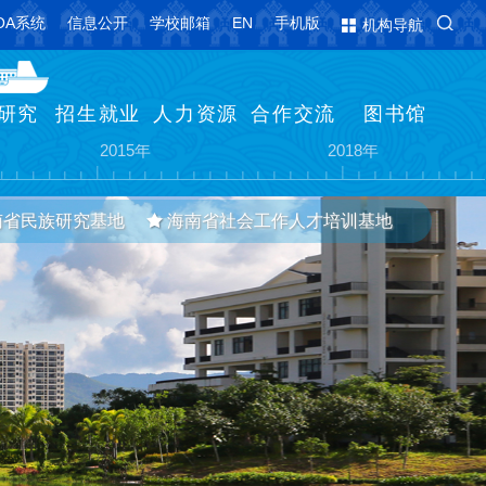
OA系统
信息公开
学校邮箱
EN
手机版
机构导航
研究
招生就业
人力资源
合作交流
图书馆
亚
更名为海南热带海洋学院
海南省海洋与渔业科学院整建制转隶
2015年
2018年
南省民族研究基地
海南省社会工作人才培训基地