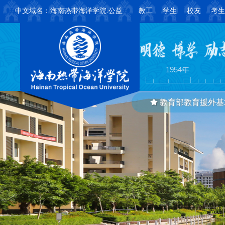
中文域名：海南热带海洋学院.公益
教工
学生
校友
考生
创建学校
组
1954年
教育部教育援外基