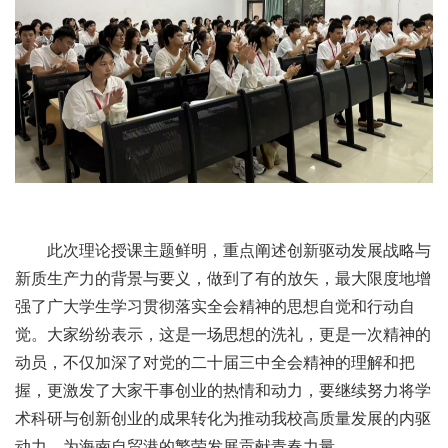
此次理论授课主题鲜明，重点阐述创新驱动发展战略与
新质生产力的背景与要义，
做到了
有的放矢，最大限度
地
增
强了广大学生学习贯彻落实全会精神的思想自觉和行动自
觉。
大家
纷纷表示，
这是
一场思想的洗礼，更是一次精神的
动员，
不仅
加深了对党的二十届三中全会精神的理解和把
握，更激发了
大家
干事创业的热情和动力，
要继续
努力将
学
术科研与创新创业的成果
转化为推动我校高质量发展的
内驱
动力，为海南自贸港的繁荣发展贡献青春力量
。