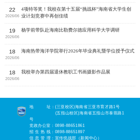
22
4项特等奖！我校在第十五届“挑战杯”海南省大学生创
业计划竞赛中再创佳绩
2026/06
19
杨学前带队赴海南比勒费尔德应用科学大学调研
2026/06
18
海南热带海洋学院举行2026年毕业典礼暨学位授予仪式
2026/06
18
我校举办第四届退休教职工书画摄影作品展
2026/06
地 址：(三亚校区)海南省三亚市育才路1号
(五指山校区)海南省五指山市泰翡路1
号
党政办公室：0898-88651861
招 生 热 线：0898-88651897
信 息 管 理：宣传统战部（新闻中心）