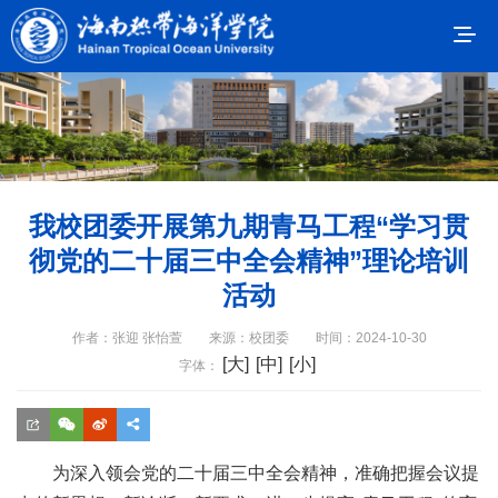
我校团委开展第九期青马工程“学习贯
彻党的二十届三中全会精神”理论培训
活动
作者：张迎 张怡萱
来源：校团委
时间：2024-10-30
[大]
[中]
[小]
字体：
为深入领会党的二十届三中全会
精神，准确把握会议提