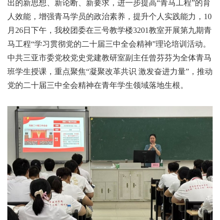
出的新思想、新论断、新要求，进一步提高“青马工程”的育
人效能，增强青马学员的政治素养，提升个人实践能力，10
月26日下午，我校
团委
在
三
号
教学楼3201
教室
开展第九期青
马工程“学习贯彻党的二十届三中全会精神”理论培训活动。
中共三亚市委党校党史党建教研室副主任曾芬芬为全体青马
班学生
授课
，
重点聚焦“
凝聚改革共识
激发奋进力量”，推动
党的二十届三中全会精神在青年学生领域落地生根。