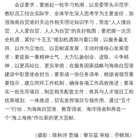
会议要求，要掀起一轮学习热潮，以党委带头示范学、
教职员工结合实际学、全体学生深入思考学为主要途径，加
强海南自贸港封关运作相关理论知识学习，营造“人人懂自
贸、人人爱自贸、人人为自贸”的良好氛围；要把握一次历
史机遇，紧扣“十五五”规划机遇期与窗口期，以服务赢支
持、以作为立地位、以贡献谋发展，主动对接核心发展需
求；要提振一番精神士气，大力弘扬创业、进取、斗争精
神，以更高站位、更实举措，在服务国家战略与海南自贸港
建设中彰显使命担当；要形成一张任务清单，根据省领导重
要指示，建立闭环工作机制，确保各项工作高效推进；要落
实一批先导项目，制定相关配套文件，将其与人才项目工程
统筹规划、一体推进，切实发挥项目引领作用。通过“五个
一”行动，为海南自贸港、教育强省、海洋强省和再造一
个“海上海南”作出新的更大
贡献。
（摄影：陈秋诗 责编：黎宗荔 审核：乔晓旭）