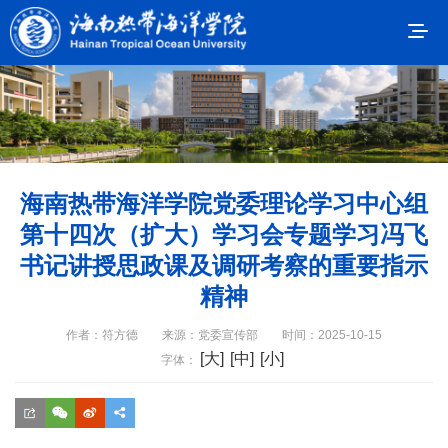
海南热带海洋学院党委理论学习中心组
第十四次（扩大）学习会专题学习冯飞
书记讲授思政课及调研考察的重要指示
精神
作者：符方德
来源：党委宣传部
时间：2025-10-15
[大]
[中]
[小]
字体：