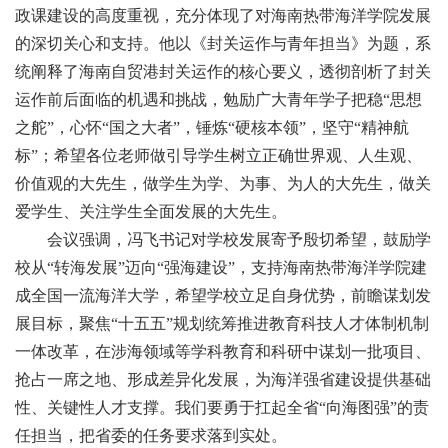
政课建设的高度重视，充分体现了对海南热带海洋学院发展
的深切关心和支持。他以《封关运作与青年担当》为题，系
统阐释了海南自贸港封关运作的核心要义，透彻剖析了封关
运作前后面临的机遇和挑战，勉励广大青年学子把稳“思想
之舵”，心怀“国之大者”，锤炼“硬核本领”，坚守“精神航
标”；希望各位老师做引导学生树立正确世界观、人生观、
价值观的大先生，做学生为学、为事、为人的大先生，做关
爱学生、关注学生全面发展的大先生。
会议强调，冯飞书记对学校发展寄予殷切希望，鼓励学
校从“转海发展”迈向“强海建设”，支持海南热带海洋学院建
成全国一流海洋大学，希望学校立足自身优势，前瞻谋划发
展目标，聚焦“十五五”规划统筹推进教育科技人才体制机制
一体改革，在涉海领域等学科教育和科研中谋划一批项目、
抢占一席之地、形成差异化发展，为海洋强省建设提供基础
性、关键性人才支撑。我们要勇于扛起全省“向海图强”的责
任担当，把省委的任务要求落到实处。