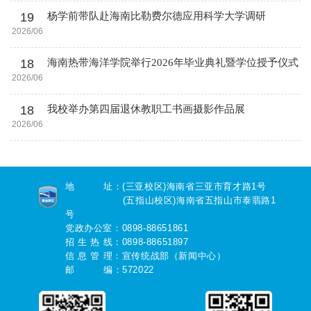
19
杨学前带队赴海南比勒费尔德应用科学大学调研
2026/06
18
海南热带海洋学院举行2026年毕业典礼暨学位授予仪式
2026/06
18
我校举办第四届退休教职工书画摄影作品展
2026/06
地 址：(三亚校区)海南省三亚市育才路1号
(五指山校区)海南省五指山市泰翡路1
号
党政办公室：0898-88651861
招 生 热 线：0898-88651897
信 息 管 理：宣传统战部（新闻中心）
邮 编：572022