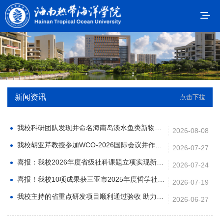
新闻资讯
点击下拉
我校科研团队发现并命名海南岛淡水鱼类新物种——琼州拟鲿
2026-08-08
我校胡亚芹教授参加WCO-2026国际会议并作特邀报告
2026-07-27
喜报：我校2026年度省级社科课题立项实现新突破
2026-07-24
喜报！我校10项成果获三亚市2025年度哲学社会科学优秀成果奖
2026-07-19
我校主持的省重点研发项目顺利通过验收 助力方斑东风螺养殖产业提质增效
2026-06-27