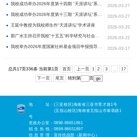
我校成功举办2026年度第十四期 “天涯讲坛”系列学术讲座
2026-03-27
我校成功举办2026年度第十三期 “天涯讲坛”系列学术讲座
2026-03-27
王延中教授为我校师生作“天涯讲坛”学术讲座
2026-03-25
那广水主持召开我校“十五五”科学研究与社会服务规划研讨会
2026-03-22
我校举办2026年度国家社科基金项目申报指导专题讲座
2026-03-17
总共17页336条
当前第1页
首页
上一页
1
2
3
..
17
下一页
尾页
转到第
页
地 址：(三亚校区)海南省三亚市育才路1号
(五指山校区)海南省五指山市泰翡路1
号
党政办公室：0898-88651861
招 生 热 线：0898-88651897
信 息 管 理：宣传统战部（新闻中心）