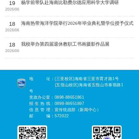
19
杨学前带队赴海南比勒费尔德应用科学大学调研
2026/06
18
海南热带海洋学院举行2026年毕业典礼暨学位授予仪式
2026/06
18
我校举办第四届退休教职工书画摄影作品展
2026/06
地 址：(三亚校区)海南省三亚市育才路1号
(五指山校区)海南省五指山市泰翡路1
号
党政办公室：0898-88651861
招 生 热 线：0898-88651897
信 息 管 理：宣传统战部（新闻中心）
邮 编：572022