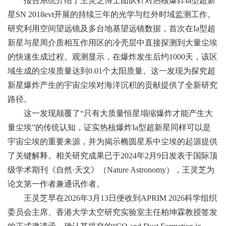
报告系统介绍了王灵芝博士团队针对热核爆炸Ia型超新
星SN 2018evt开展的持续三年的光学与红外时域监测工作。
研究利用空间望远镜及多台地基望远镜数据，首次在Ia型超
新星与星周介质相互作用区的冷壳层中直接探测到大量尘埃
的快速生成过程。观测显示，在爆炸发生后约1000天，该区
域生成的尘埃质量达到0.01个太阳质量。这一发现为探究超
新星爆炸产生的宇宙尘埃对海洋沉积的贡献提供了全新研究
路径。
这一发现颠覆了“只有大质量恒星塌缩爆炸才能产生大
量尘埃”的传统认知，证实热核爆炸Ia型超新星同样可以是
宇宙尘埃的重要来源，并为揭示椭圆星系中尘埃的起源提供
了关键解释。相关研究成果已于2024年2月9日发表于国际顶
级学术期刊《自然·天文》（Nature Astronomy），王灵芝为
论文第一作者兼通讯作者。
王灵芝早在2026年3月13日便收到APRIM 2026科学组织
委员会主席、香港大学太空研究实验室主任柏坤霖教授签发