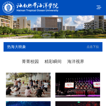
热海大映象
点击下拉
菁菁校园
精彩瞬间
海洋视界