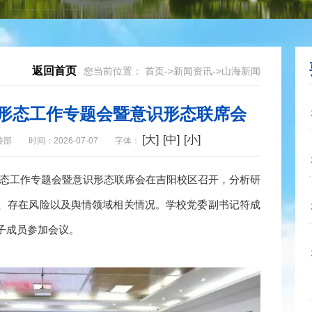
返回首页
您当前位置：
首页
->
新闻资讯
->
山海新闻
识形态工作专题会暨意识形态联席会
[大]
[中]
[小]
传部
时间：2026-07-07
字体：
态工作专题会暨意识形态联席会在
吉阳
校区召开，
分析研
、存在风险以及舆情领域相关情况。
学校党委副书记符成
子成员参加会议。