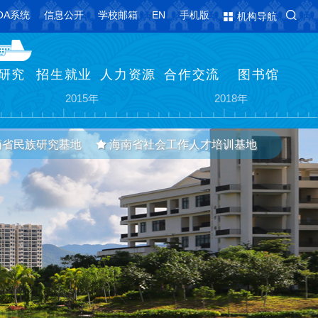
OA系统
信息公开
学校邮箱
EN
手机版
机构导航
研究
招生就业
人力资源
合作交流
图书馆
亚
更名为海南热带海洋学院
海南省海洋与渔业科学院整建制转隶
2015年
2018年
南省民族研究基地
海南省社会工作人才培训基地