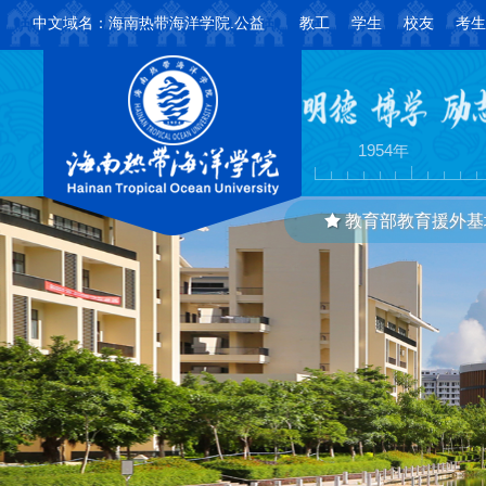
中文域名：海南热带海洋学院.公益
教工
学生
校友
考生
创建学校
组
1954年
教育部教育援外基