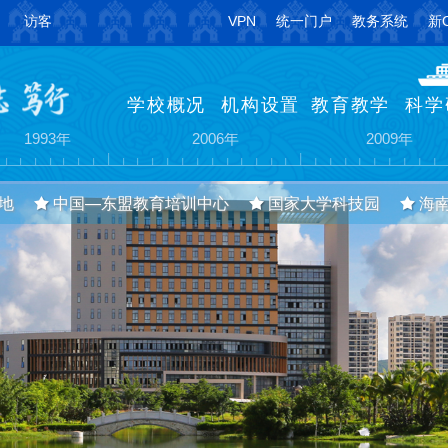
访客
VPN
统一门户
教务系统
新
学校概况
机构设置
教育教学
科学
建琼州大学（专科）
更名为琼州学院（本科）
主校区搬迁至三
1993年
2006年
2009年
地
中国—东盟教育培训中心
国家大学科技园
海