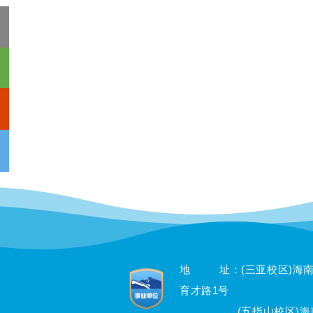
地 址：(三亚校区)海
育才路1号
(五指山校区)海南